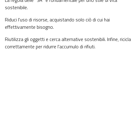
La regola delle "3R" è fondamentale per uno stile di vita
sostenibile.
Riduci l'uso di risorse, acquistando solo ciò di cui hai
effettivamente bisogno.
Riutilizza gli oggetti e cerca alternative sostenibili. Infine, ricicla
correttamente per ridurre l'accumulo di rifiuti.